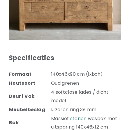
Natuurstenen bakken
Wandtegels
HEKWERK
KASTEN
BANKEN
BALKEN
Specificaties
RADIATOREN
BADEN
Formaat
140x46x90 cm (lxbxh)
LAMPEN
KEUKENBLOKKEN
Houtsoort
Oud grenen
SCHOUWEN
4 softclose lades / dicht
Deur | Vak
TRAPPEN
model
PORSELEINEN BAKKEN
Meubelbeslag
IJzeren ring 38 mm
Massief
stenen
wasbak met 1
Bak
uitsparing 140x46x12 cm