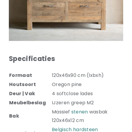
Natuurstenen bakken
Wandtegels
HEKWERK
KASTEN
BANKEN
BALKEN
Specificaties
RADIATOREN
BADEN
Formaat
120x46x90 cm (lxbxh)
LAMPEN
KEUKENBLOKKEN
Houtsoort
Oregon pine
SCHOUWEN
Deur | Vak
4 softclose lades
TRAPPEN
Meubelbeslag
IJzeren greep M2
PORSELEINEN BAKKEN
Massief
stenen
wasbak
Bak
120x46x12 cm
Belgisch hardsteen