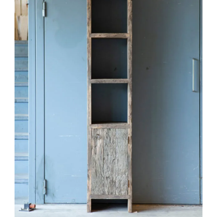
Natuurstenen bakken
Wandtegels
HEKWERK
KASTEN
BANKEN
BALKEN
RADIATOREN
BADEN
LAMPEN
KEUKENBLOKKEN
SCHOUWEN
TRAPPEN
PORSELEINEN BAKKEN