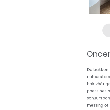
Onder
De bakken z
natuursteen
bak vóór ge
poets het n
schuurspons
messing of 