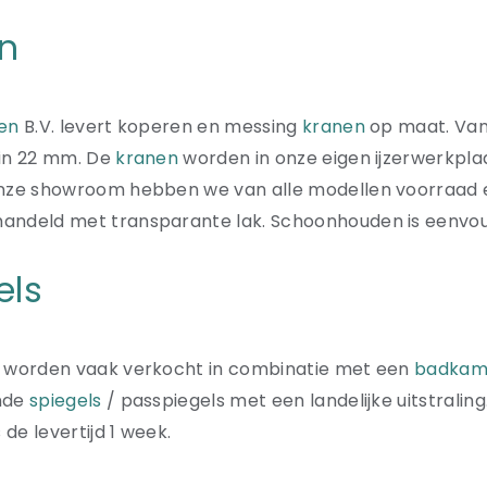
n
ken
B.V. levert koperen en messing
kranen
op maat. Van
 in 22 mm. De
kranen
worden in onze eigen ijzerwerkplaa
onze showroom hebben we van alle modellen voorraad
andeld met transparante lak. Schoonhouden is eenvou
els
worden vaak verkocht in combinatie met een
badkam
nde
spiegels
/ passpiegels met een landelijke uitstraling
s de levertijd 1 week.