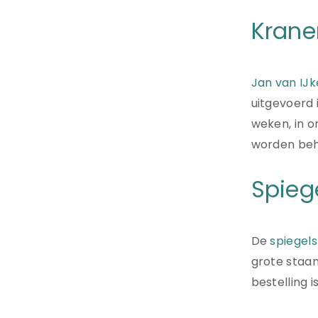
Krane
Jan van IJ
uitgevoerd
weken, in 
worden beh
Spieg
De
spiegels
grote staa
bestelling i