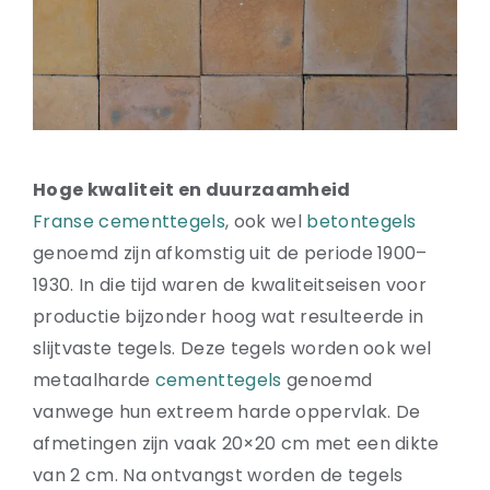
Natuurstenen bakken
Wandtegels
HEKWERK
KASTEN
BANKEN
BALKEN
Hoge kwaliteit en duurzaamheid
RADIATOREN
Franse cementtegels
, ook wel
betontegels
BADEN
genoemd zijn afkomstig uit de periode 1900–
LAMPEN
1930. In die tijd waren de kwaliteitseisen voor
KEUKENBLOKKEN
productie bijzonder hoog wat resulteerde in
SCHOUWEN
slijtvaste tegels. Deze tegels worden ook wel
TRAPPEN
metaalharde
cementtegels
genoemd
PORSELEINEN BAKKEN
vanwege hun extreem harde oppervlak. De
afmetingen zijn vaak 20×20 cm met een dikte
van 2 cm. Na ontvangst worden de tegels