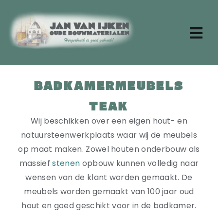
Ga
naar
inhoud
Tog
Nav
Zoeken
naar:
BADKAMERMEUBELS
Home
TEAK
Aktueel
Over ons
Wij beschikken over een eigen hout- en
Stenen
natuursteenwerkplaats waar wij de meubels
Dakpannen
op maat maken. Zowel houten onderbouw als
Oude planken
massief
stenen
opbouw kunnen volledig naar
Badkamermeubels
wensen van de klant worden gemaakt. De
Vloertegels
meubels worden gemaakt van 100 jaar oud
Deuren en ramen
hout en goed geschikt voor in de badkamer.
Tafels