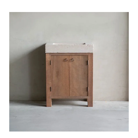
Natuurstenen bakken
Wandtegels
HEKWERK
KASTEN
BANKEN
BALKEN
RADIATOREN
BADEN
LAMPEN
KEUKENBLOKKEN
SCHOUWEN
TRAPPEN
PORSELEINEN BAKKEN