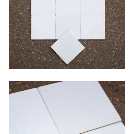
Natuurstenen bakken
Wandtegels
HEKWERK
KASTEN
BANKEN
BALKEN
RADIATOREN
BADEN
LAMPEN
KEUKENBLOKKEN
SCHOUWEN
TRAPPEN
PORSELEINEN BAKKEN