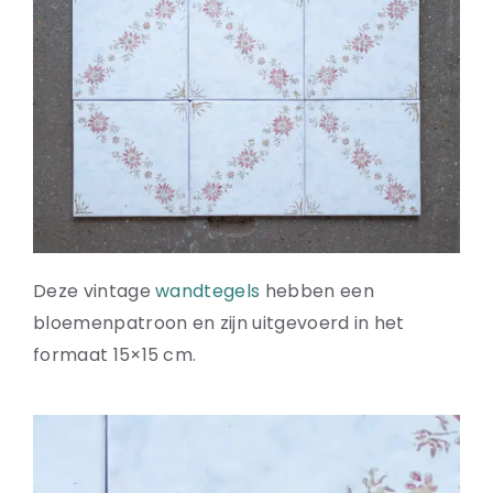
Natuurstenen bakken
Wandtegels
HEKWERK
KASTEN
BANKEN
BALKEN
RADIATOREN
BADEN
LAMPEN
Deze vintage
wandtegels
hebben een
KEUKENBLOKKEN
bloemenpatroon en zijn uitgevoerd in het
SCHOUWEN
formaat 15×15 cm.
TRAPPEN
PORSELEINEN BAKKEN