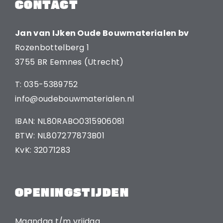
CONTACT
Jan van IJken Oude Bouwmaterialen bv
Rozenbottelberg 1
3755 BR Eemnes (Utrecht)
T: 035-5389752
info@oudebouwmaterialen.nl
IBAN: NL80RABO0315906081
BTW: NL807277873B01
KvK: 32071283
OPENINGSTIJDEN
Maandag t/m vrijdag