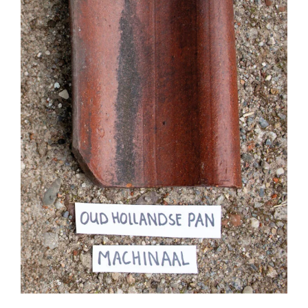
Natuurstenen bakken
Wandtegels
HEKWERK
KASTEN
BANKEN
BALKEN
RADIATOREN
BADEN
LAMPEN
KEUKENBLOKKEN
SCHOUWEN
TRAPPEN
PORSELEINEN BAKKEN