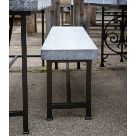
Natuurstenen bakken
Wandtegels
HEKWERK
KASTEN
BANKEN
BALKEN
RADIATOREN
BADEN
LAMPEN
KEUKENBLOKKEN
SCHOUWEN
TRAPPEN
PORSELEINEN BAKKEN