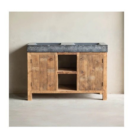
Natuurstenen bakken
Wandtegels
HEKWERK
KASTEN
BANKEN
BALKEN
RADIATOREN
BADEN
LAMPEN
KEUKENBLOKKEN
SCHOUWEN
TRAPPEN
PORSELEINEN BAKKEN