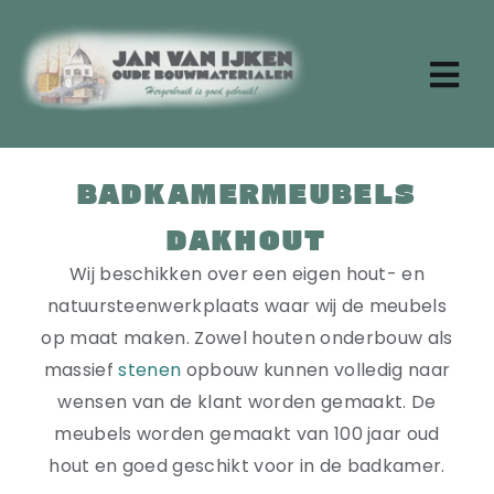
Ga
naar
inhoud
Tog
Nav
Zoeken
naar:
BADKAMERMEUBELS
Home
DAKHOUT
Aktueel
Over ons
Wij beschikken over een eigen hout- en
Stenen
natuursteenwerkplaats waar wij de meubels
Dakpannen
op maat maken. Zowel houten onderbouw als
Oude planken
massief
stenen
opbouw kunnen volledig naar
Badkamermeubels
wensen van de klant worden gemaakt. De
Vloertegels
meubels worden gemaakt van 100 jaar oud
Deuren en ramen
hout en goed geschikt voor in de badkamer.
Tafels