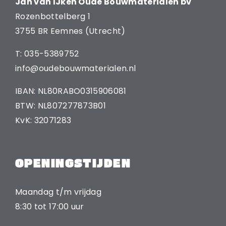
Jan van IJken Oude Bouwmaterialen bv
Rozenbottelberg 1
3755 BR Eemnes (Utrecht)
T: 035-5389752
info@oudebouwmaterialen.nl
IBAN: NL80RABO0315906081
BTW: NL807277873B01
KvK: 32071283
OPENINGSTIJDEN
Maandag t/m vrijdag
8:30 tot 17:00 uur