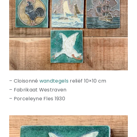
Natuurstenen bakken
Wandtegels
HEKWERK
KASTEN
BANKEN
BALKEN
RADIATOREN
BADEN
LAMPEN
– Cloisonné
wandtegels
reliëf 10×10 cm
KEUKENBLOKKEN
– Fabrikaat Westraven
SCHOUWEN
– Porceleyne Fles 1930
TRAPPEN
PORSELEINEN BAKKEN