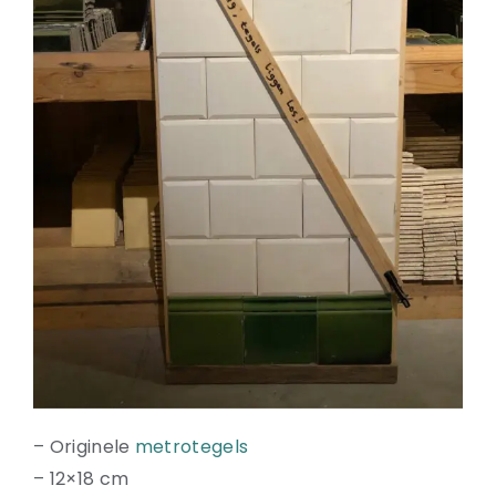
Natuurstenen bakken
Wandtegels
HEKWERK
KASTEN
BANKEN
BALKEN
RADIATOREN
BADEN
LAMPEN
KEUKENBLOKKEN
SCHOUWEN
TRAPPEN
PORSELEINEN BAKKEN
– Originele
metrotegels
– 12×18 cm