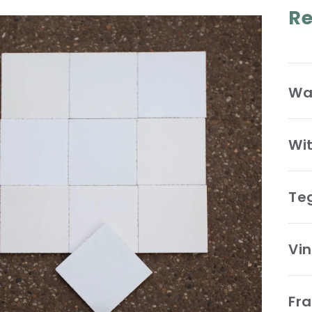
Re
Wa
Wi
Te
Vin
Fr