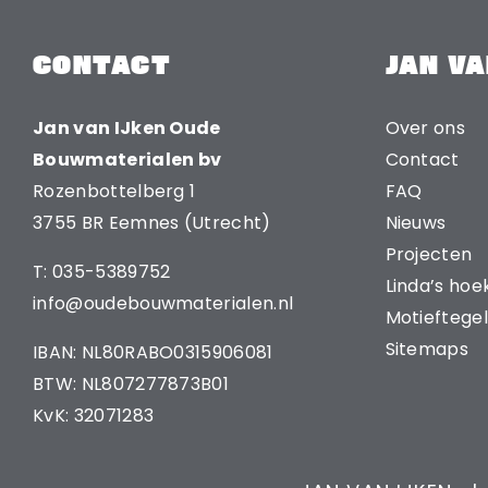
CONTACT
JAN VA
Jan van IJken Oude
Over ons
Bouwmaterialen bv
Contact
Rozenbottelberg 1
FAQ
3755 BR Eemnes (Utrecht)
Nieuws
Projecten
T: 035-5389752
Linda’s hoe
info@oudebouwmaterialen.nl
Motieftegel
Sitemaps
IBAN: NL80RABO0315906081
BTW: NL807277873B01
KvK: 32071283