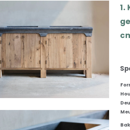
1.
ge
c
Sp
Fo
Hou
Deu
Meu
Ba