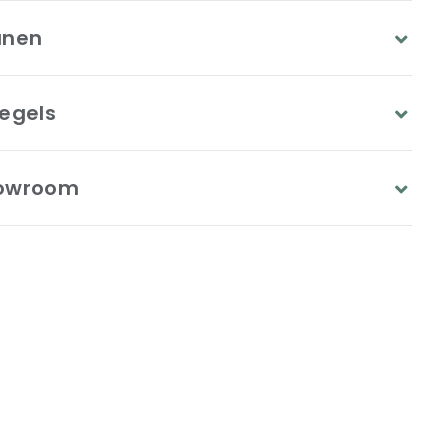
anen
egels
owroom