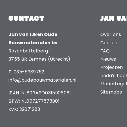
CONTACT
JAN VA
Jan van IJken Oude
Over ons
Bouwmaterialen bv
Contact
Rozenbottelberg 1
FAQ
3755 BR Eemnes (Utrecht)
Nieuws
Projecten
T: 035-5389752
Linda’s hoe
info@oudebouwmaterialen.nl
Motieftegel
Sitemaps
IBAN: NL80RABO0315906081
BTW: NL807277873B01
KvK: 32071283