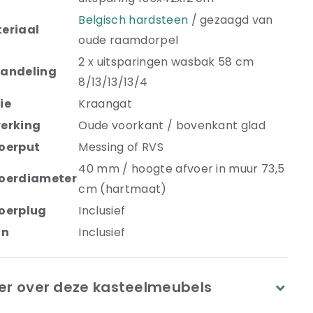
Belgisch hardsteen
/ gezaagd van
eriaal
oude raamdorpel
2 x uitsparingen wasbak 58 cm
andeling
8/13/13/13/4
ie
Kraangat
erking
Oude voorkant / bovenkant glad
oerput
Messing of RVS
40 mm / hoogte afvoer in muur 73,5
oerdiameter
cm (hartmaat)
oerplug
Inclusief
on
Inclusief
er over deze kasteelmeubels