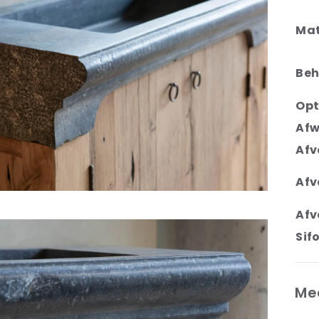
Mat
Beh
Opt
Afw
Afv
Afv
Afv
Sif
Me