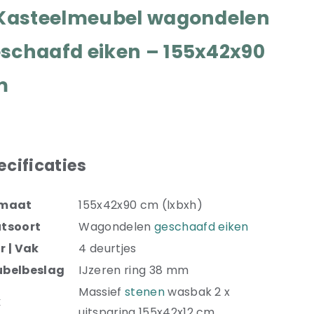
 Kasteelmeubel wagondelen
schaafd eiken – 155x42x90
m
ecificaties
rmaat
155x42x90 cm (lxbxh)
tsoort
Wagondelen
geschaafd eiken
r | Vak
4 deurtjes
belbeslag
IJzeren ring 38 mm
Massief
stenen
wasbak 2 x
k
uitsparing 155x42x12 cm