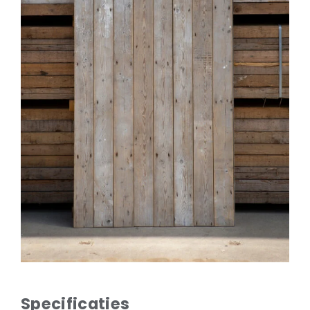
Natuurstenen bakken
Wandtegels
HEKWERK
KASTEN
BANKEN
BALKEN
RADIATOREN
BADEN
LAMPEN
KEUKENBLOKKEN
SCHOUWEN
TRAPPEN
PORSELEINEN BAKKEN
Specificaties