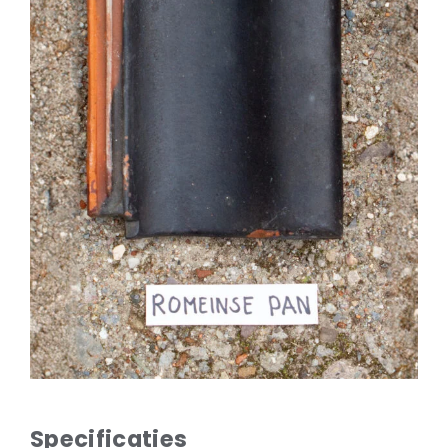
Natuurstenen bakken
Wandtegels
HEKWERK
KASTEN
BANKEN
BALKEN
RADIATOREN
BADEN
LAMPEN
KEUKENBLOKKEN
SCHOUWEN
TRAPPEN
PORSELEINEN BAKKEN
Specificaties