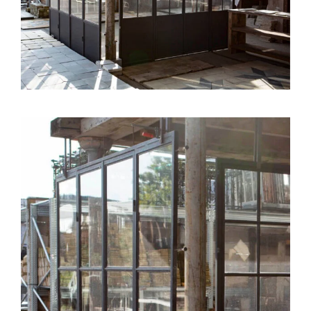
Natuurstenen bakken
Wandtegels
HEKWERK
KASTEN
BANKEN
BALKEN
RADIATOREN
BADEN
LAMPEN
KEUKENBLOKKEN
SCHOUWEN
TRAPPEN
PORSELEINEN BAKKEN