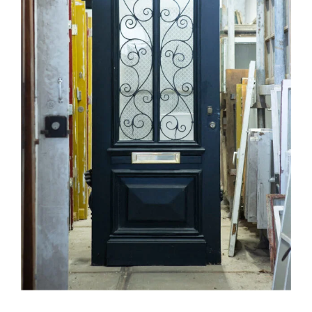
Natuurstenen bakken
Wandtegels
HEKWERK
KASTEN
BANKEN
BALKEN
RADIATOREN
BADEN
LAMPEN
KEUKENBLOKKEN
SCHOUWEN
TRAPPEN
PORSELEINEN BAKKEN