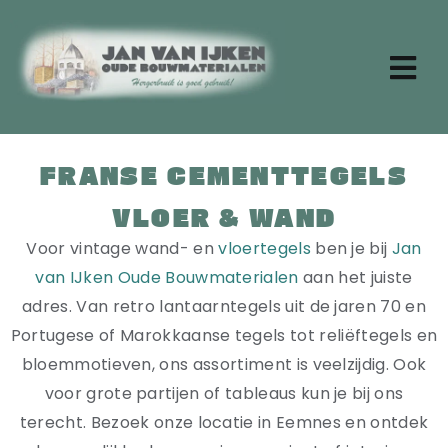
Ga
naar
inhoud
Tog
Nav
Zoeken
naar:
FRANSE CEMENTTEGELS
Home
VLOER & WAND
Aktueel
Over ons
Voor vintage wand- en
vloertegels
ben je bij
Jan
Stenen
van IJken
Oude Bouwmaterialen
aan het juiste
Dakpannen
adres. Van retro lantaarntegels uit de jaren 70 en
Oude planken
Portugese of Marokkaanse tegels tot reliëftegels en
Badkamermeubels
bloemmotieven, ons assortiment is veelzijdig. Ook
Vloertegels
voor grote partijen of tableaus kun je bij ons
Deuren en ramen
terecht. Bezoek onze locatie in Eemnes en ontdek
Tafels