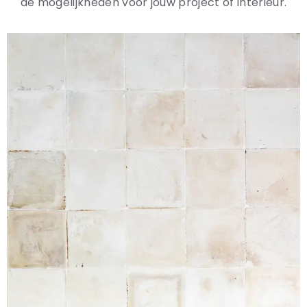
de mogelijkheden voor jouw project of interieur.
Natuurstenen bakken
Wandtegels
HEKWERK
KASTEN
BANKEN
BALKEN
RADIATOREN
BADEN
LAMPEN
KEUKENBLOKKEN
SCHOUWEN
TRAPPEN
PORSELEINEN BAKKEN