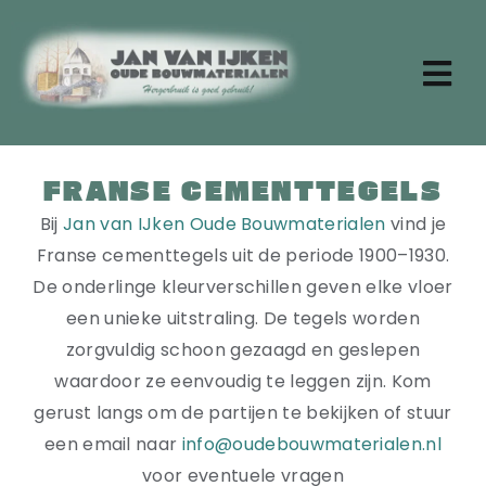
Ga
naar
inhoud
Tog
Nav
Zoeken
naar:
FRANSE CEMENTTEGELS
Home
Bij
Jan van IJken
Oude Bouwmaterialen
vind je
Aktueel
Franse cementtegels uit de periode 1900–1930.
Over ons
De onderlinge kleurverschillen geven elke vloer
Stenen
een unieke uitstraling. De tegels worden
Dakpannen
zorgvuldig schoon gezaagd en geslepen
Oude planken
waardoor ze eenvoudig te leggen zijn. Kom
Badkamermeubels
gerust langs om de partijen te bekijken of stuur
Vloertegels
een email naar
info@oudebouwmaterialen.nl
Deuren en ramen
voor eventuele vragen
Tafels