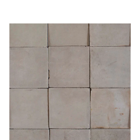
Natuurstenen bakken
Wandtegels
HEKWERK
KASTEN
BANKEN
BALKEN
RADIATOREN
BADEN
LAMPEN
KEUKENBLOKKEN
SCHOUWEN
TRAPPEN
PORSELEINEN BAKKEN