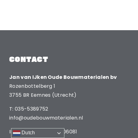
CONTACT
Jan van IJken Oude Bouwmaterialen bv
Rozenbottelberg 1
3755 BR Eemnes (Utrecht)
T: 035-5389752
info@oudebouwmaterialen.nl
IBAN: NL80RABO0315906081
Dutch