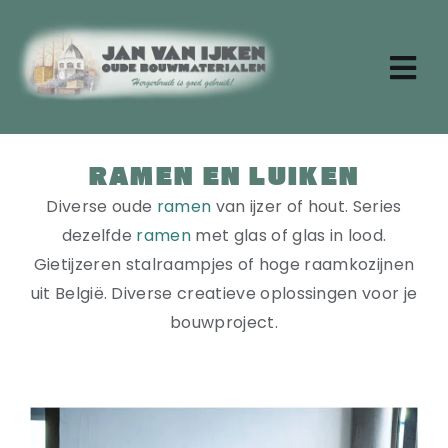
Ga
naar
inhoud
Tog
Nav
Zoeken
naar:
RAMEN EN LUIKEN
Home
Diverse oude
ramen
van ijzer of hout. Series
Aktueel
dezelfde
ramen
met glas of glas in lood.
Over ons
Gietijzeren stalraampjes of hoge raamkozijnen
Stenen
uit België. Diverse creatieve oplossingen voor je
Dakpannen
bouwproject.
Oude planken
Badkamermeubels
Vloertegels
Deuren en ramen
Tafels