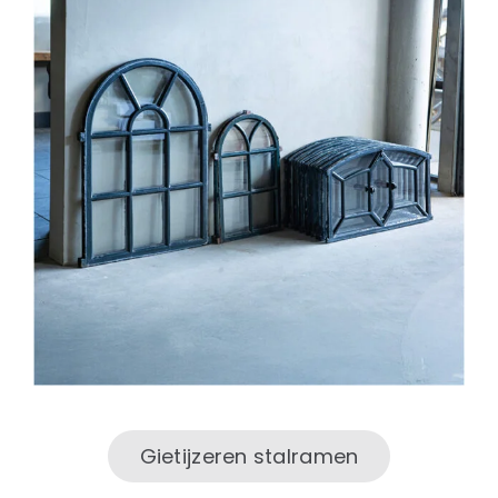
Natuurstenen bakken
Wandtegels
HEKWERK
KASTEN
BANKEN
BALKEN
RADIATOREN
BADEN
LAMPEN
KEUKENBLOKKEN
SCHOUWEN
TRAPPEN
PORSELEINEN BAKKEN
Gietijzeren stalramen