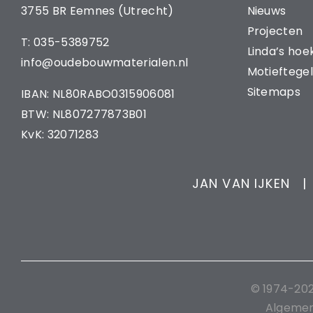
3755 BR Eemnes (Utrecht)
Nieuws
Projecten
T: 035-5389752
Linda’s hoe
info@oudebouwmaterialen.nl
Motieftegel
Sitemaps
IBAN: NL80RABO0315906081
BTW: NL807277873B01
KvK: 32071283
JAN VAN IJKEN |
© 1974-20
Algeme