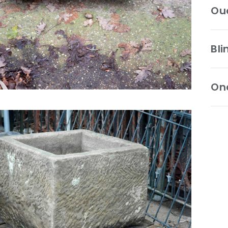
Ou
Bl
On