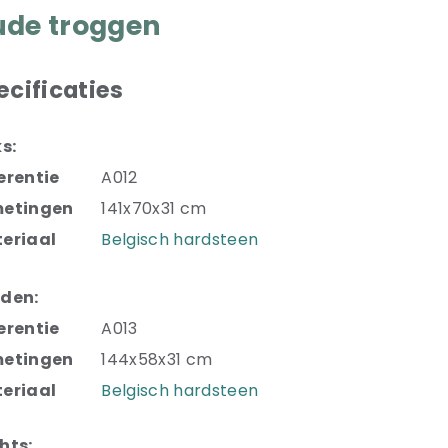
de troggen
ecificaties
ks:
erentie
A012
etingen
141x70x31 cm
eriaal
Belgisch hardsteen
den:
erentie
A013
etingen
144x58x31 cm
eriaal
Belgisch hardsteen
hts: