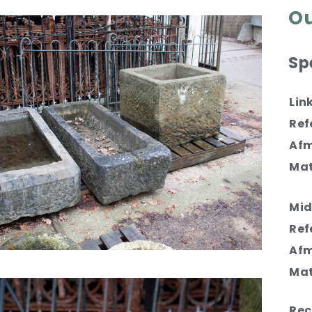
Ou
Sp
Lin
Ref
Afm
Mat
Mid
Ref
Afm
Mat
Rec