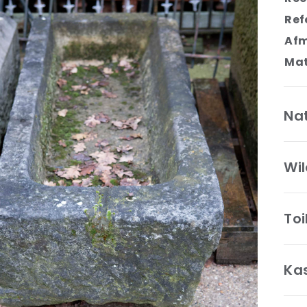
Ref
Afm
Mat
Na
Wi
Toi
Ka