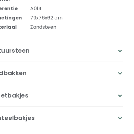
erentie
A014
etingen
79x76x62 cm
eriaal
Zandsteen
tuursteen
ldbakken
letbakjes
steelbakjes