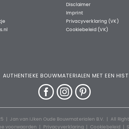
Disclaimer
Imprint
kje
Privacyverklaring (VK)
s.nl
Cookiebeleid (VK)
 AUTHENTIEKE BOUWMATERIALEN MET EEN HIS
25 |
Jan van IJken Oude Bouwmaterialen B.V.
| All Righ
ne voorwaarden
|
Privacyverklaring
|
Cookiebeleid
|