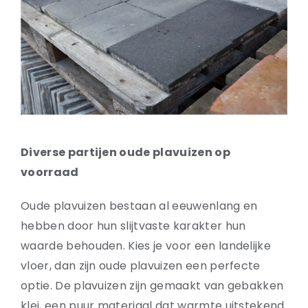
Natuurstenen bakken
Wandtegels
HEKWERK
KASTEN
BANKEN
BALKEN
RADIATOREN
Diverse partijen oude plavuizen op
BADEN
voorraad
LAMPEN
KEUKENBLOKKEN
Oude plavuizen bestaan al eeuwenlang en
SCHOUWEN
hebben door hun slijtvaste karakter hun
TRAPPEN
waarde behouden. Kies je voor een landelijke
PORSELEINEN BAKKEN
vloer, dan zijn oude plavuizen een perfecte
optie. De plavuizen zijn gemaakt van gebakken
klei, een puur materiaal dat warmte uitstekend