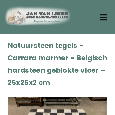
Ga
naar
inhoud
Tog
Nav
Zoeken
naar:
Natuursteen tegels –
Home
Aktueel
Carrara marmer – Belgisch
Over ons
hardsteen geblokte vloer –
Stenen
Dakpannen
25x25x2 cm
Oude planken
Badkamermeubels
Vloertegels
Deuren en ramen
Tafels