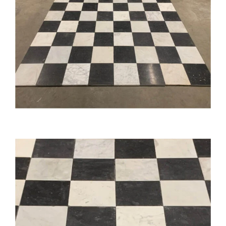
Natuurstenen bakken
Wandtegels
HEKWERK
KASTEN
BANKEN
BALKEN
RADIATOREN
BADEN
LAMPEN
KEUKENBLOKKEN
SCHOUWEN
TRAPPEN
PORSELEINEN BAKKEN