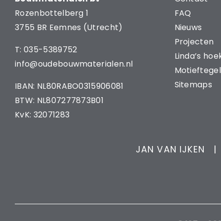
Rozenbottelberg 1
FAQ
3755 BR Eemnes (Utrecht)
Nieuws
Projecten
T: 035-5389752
Linda’s hoe
info@oudebouwmaterialen.nl
Motieftegel
Sitemaps
IBAN: NL80RABO0315906081
BTW: NL807277873B01
KvK: 32071283
JAN VAN IJKEN |