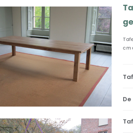
Ta
ge
Taf
cm d
Ta
De 
Taf