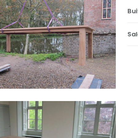
Bui
Sal