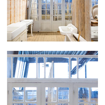
Natuurstenen bakken
Wandtegels
HEKWERK
KASTEN
BANKEN
BALKEN
RADIATOREN
BADEN
LAMPEN
KEUKENBLOKKEN
SCHOUWEN
TRAPPEN
PORSELEINEN BAKKEN