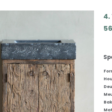
4.
5
Sp
Fo
Hou
Deu
Meu
Ba
Mat