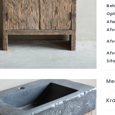
Beh
Opt
Afw
Afv
Afv
Afv
Sif
Me
Kr