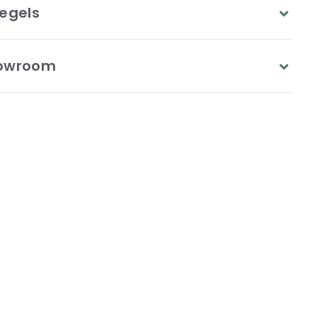
egels
owroom