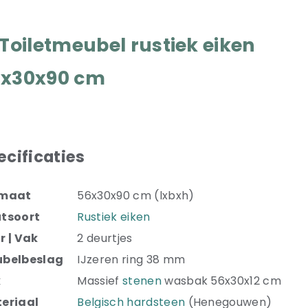
 Toiletmeubel rustiek eiken
6x30x90 cm
ecificaties
rmaat
56x30x90 cm (lxbxh)
tsoort
Rustiek eiken
r | Vak
2 deurtjes
belbeslag
IJzeren ring 38 mm
k
Massief
stenen
wasbak 56x30x12 cm
eriaal
Belgisch hardsteen
(Henegouwen)