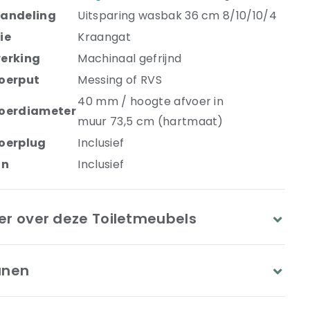
andeling
Uitsparing wasbak 36 cm 8/10/10/4
ie
Kraangat
erking
Machinaal gefrijnd
oerput
Messing of RVS
40 mm / hoogte afvoer in
oerdiameter
muur 73,5 cm (hartmaat)
oerplug
Inclusief
on
Inclusief
er over deze Toiletmeubels
anen