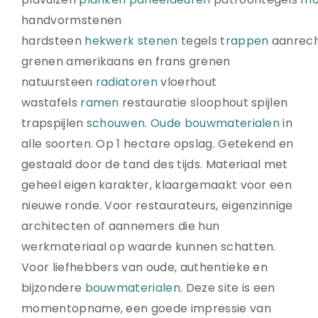
Natuurstenen bakken
handvormstenen
Wandtegels
hardsteen
hekwerk
stenen
tegels
trappen
aanrec
HEKWERK
grenen amerikaans en frans grenen
KASTEN
natuursteen
radiatoren
vloerhout
BANKEN
wastafels
ramen
restauratie sloophout spijlen
BALKEN
trapspijlen
schouwen
.
Oude bouwmaterialen
in
RADIATOREN
alle soorten. Op 1 hectare opslag. Getekend en
BADEN
gestaald door de tand des tijds. Materiaal met
LAMPEN
geheel eigen karakter, klaargemaakt voor een
KEUKENBLOKKEN
nieuwe ronde. Voor restaurateurs, eigenzinnige
SCHOUWEN
architecten of aannemers die hun
TRAPPEN
werkmateriaal op waarde kunnen schatten.
PORSELEINEN BAKKEN
Voor liefhebbers van oude, authentieke en
bijzondere
bouwmaterialen
. Deze site is een
momentopname, een goede impressie van