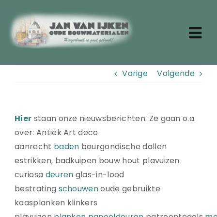
Ga
naar
inhoud
Tog
Nav
Zoeken
Vorige
Volgende
naar:
Home
Aktueel
Over ons
Hier
staan onze nieuwsberichten. Ze gaan o.a.
Stenen
over: Antiek Art deco
Dakpannen
aanrecht
baden
bourgondische dallen
Oude planken
estrikken, badkuipen bouw hout plavuizen
Badkamermeubels
curiosa
deuren
glas-in-lood
Vloertegels
bestrating
schouwen
oude gebruikte
Deuren en ramen
kaasplanken klinkers
Tafels
plavuizen
planken
paneeldeuren
patroontegels
mo