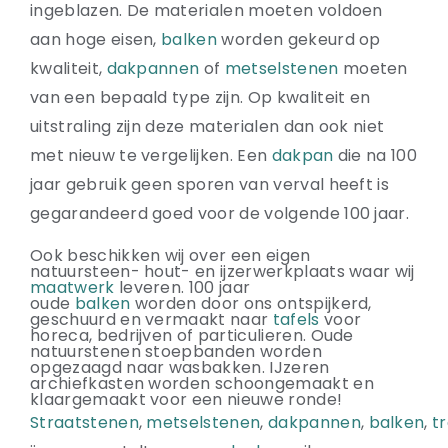
ingeblazen. De materialen moeten voldoen
Natuurstenen bakken
aan hoge eisen,
balken
worden gekeurd op
Wandtegels
kwaliteit,
dakpannen
of
metselstenen
moeten
HEKWERK
van een bepaald type zijn. Op kwaliteit en
KASTEN
uitstraling zijn deze materialen dan ook niet
BANKEN
met nieuw te vergelijken. Een
dakpan
die na 100
BALKEN
jaar gebruik geen sporen van verval heeft is
RADIATOREN
gegarandeerd goed voor de volgende 100 jaar.
BADEN
Ook beschikken wij over een eigen
LAMPEN
natuursteen- hout- en ijzerwerkplaats waar wij
KEUKENBLOKKEN
maatwerk
leveren. 100 jaar
oude
balken
worden door ons ontspijkerd,
SCHOUWEN
geschuurd en vermaakt naar
tafels
voor
horeca, bedrijven of particulieren. Oude
TRAPPEN
natuurstenen stoepbanden worden
opgezaagd naar wasbakken. IJzeren
PORSELEINEN BAKKEN
archiefkasten worden schoongemaakt en
klaargemaakt voor een nieuwe ronde!
Straatstenen
,
metselstenen
,
dakpannen
,
balken
,
t