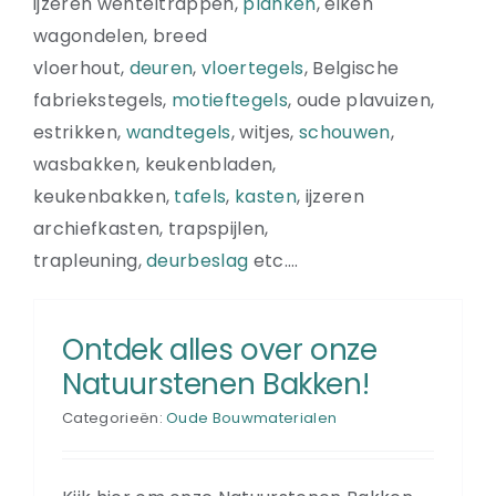
ijzeren wenteltrappen,
planken
, eiken
wagondelen, breed
vloerhout,
deuren
,
vloertegels
, Belgische
fabriekstegels,
motieftegels
, oude plavuizen,
estrikken,
wandtegels
, witjes,
schouwen
,
wasbakken, keukenbladen,
keukenbakken,
tafels
,
kasten
, ijzeren
archiefkasten, trapspijlen,
trapleuning,
deurbeslag
etc….
Ontdek alles over onze
Natuurstenen Bakken!
Categorieën:
Oude Bouwmaterialen