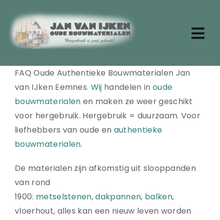
Ga
naar
inhoud
Tog
Nav
Zoeken
FAQ Oude Authentieke Bouwmaterialen Jan
naar:
van IJken Eemnes.
Wij
handelen in
oude
Home
bouwmaterialen
en maken ze weer geschikt
Aktueel
voor hergebruik. Hergebruik = duurzaam. Voor
Over ons
liefhebbers van oude en
authentieke
Stenen
bouwmaterialen
.
Dakpannen
Oude planken
De materialen zijn afkomstig uit slooppanden
Badkamermeubels
van rond
Vloertegels
1900:
metselstenen
,
dakpannen
,
balken
,
Deuren en ramen
vloerhout, alles kan een nieuw leven worden
Tafels